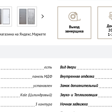
До
Выезд
2
замерщика
1-
есть
Вид двери 
панель МДФ
Внутренняя отделка 
установлен
Замок дополнительный 
Kale (Цилиндровый)
Звуко- и Теплоизоляция 
3 контура
Ночная задвижка 