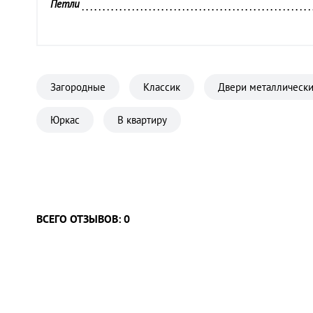
Петли 
Противосъёмные штыри 
Страна 
Толщина внутренней панели 
Загородные
Классик
Двери металлически
Толщина полотна 
Юркас
В квартиру
Утепление коробки 
Цвет внутренней отделки 
Цилиндр 
ВСЕГО ОТЗЫВОВ: 0