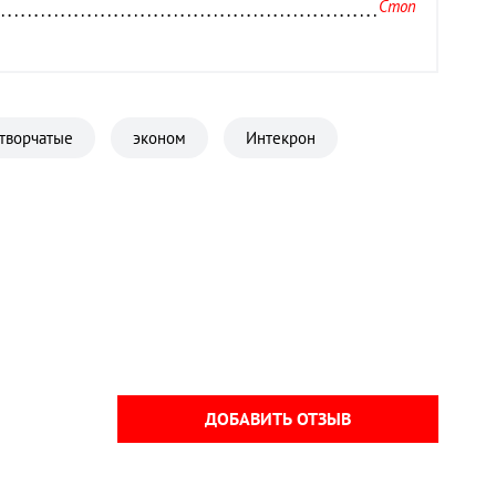
Стоп
есть
10 мм
1,8 мм
творчатые
эконом
Интекрон
минеральная плита
Графит софт
хром
900±10 х 2080±10 мм
ДОБАВИТЬ ОТЗЫВ