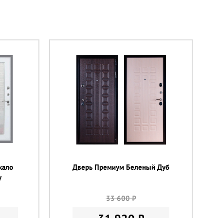
кало
Дверь Премиум Беленый Дуб
у
33 600 ₽