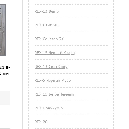
REX-13 Венге
REX Лайт 3К
REX Сенатор 3К
REX-15 Черный Кварц
REX-13 Силк Сноу
21 fl-
0 мм
REX-5 Черный Муар
REX-15 Бетон Темный
REX Премиум-S
REX-20