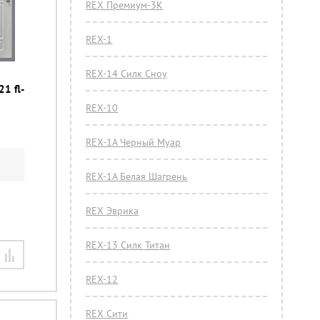
REX Премиум-3К
REX-1
REX-14 Силк Сноу
21 fl-
REX-10
REX-1A Черный Муар
REX-1А Белая Шагрень
REX Эврика
REX-13 Силк Титан
REX-12
REX Сити