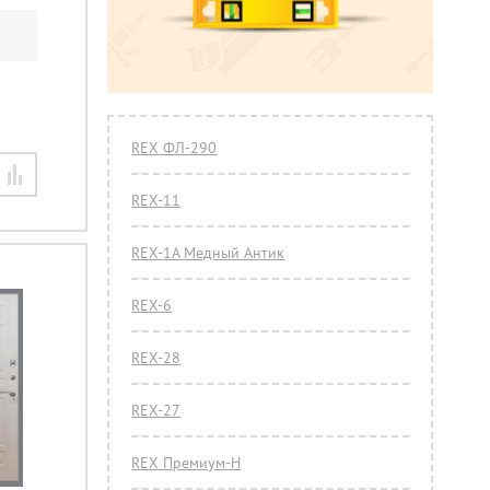
REX ФЛ-290
REX-11
REX-1A Медный Антик
REX-6
REX-28
REX-27
REX Премиум-Н