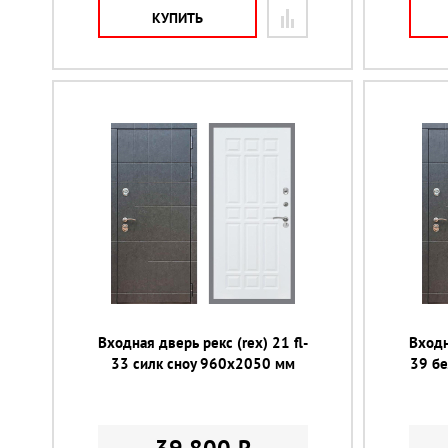
КУПИТЬ
Входная дверь рекс (rex) 21 fl-
Входн
33 силк сноу 960х2050 мм
39 б