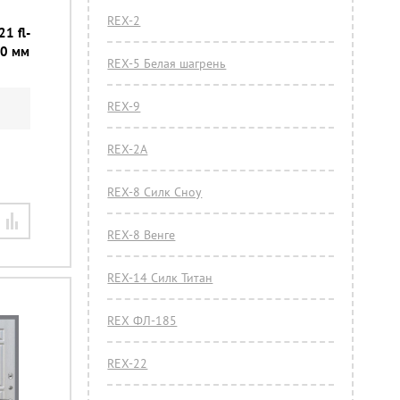
REX-2
21 fl-
50 мм
REX-5 Белая шагрень
REX-9
REX-2А
REX-8 Силк Сноу
REX-8 Венге
REX-14 Силк Титан
REX ФЛ-185
REX-22