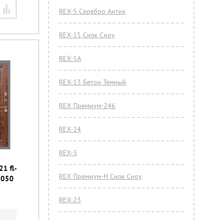
REX-5 Серебро Антик
REX-15 Силк Сноу
REX-5А
REX-13 Бетон Темный
REX Премиум-246
REX-24
REX-3
21 fl-
REX Премиум-Н Силк Сноу
2050
REX-23