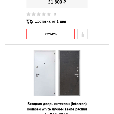
51 800 ₽
0
Доставка:
от 1 дня
КУПИТЬ
Входная дверь интекрон (intecron)
колизей white лучи-м венге распил