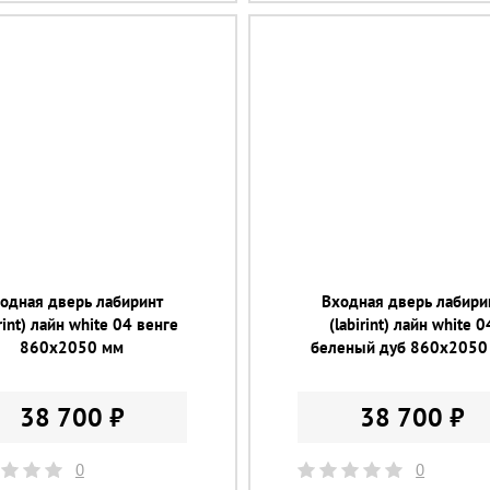
одная дверь лабиринт
Входная дверь лабири
irint) лайн white 04 венге
(labirint) лайн white 0
860х2050 мм
беленый дуб 860х2050
38 700 ₽
38 700 ₽
0
0