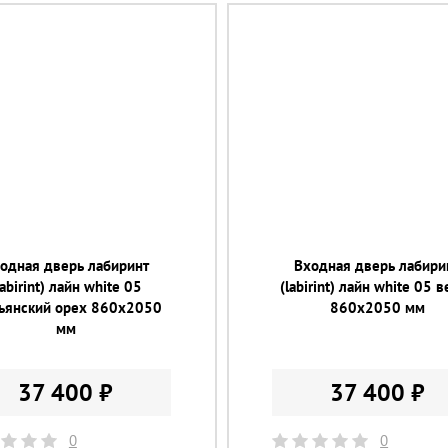
одная дверь лабиринт
Входная дверь лабири
labirint) лайн white 05
(labirint) лайн white 05 
льянский орех 860х2050
860х2050 мм
мм
37 400 ₽
37 400 ₽
0
0