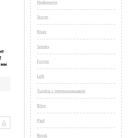
Инфинити
Storm
River
Smoky
нт
2
Formo
 мм
Loft
Tundra с терморазрывом
Ritm
Pazl
Royal