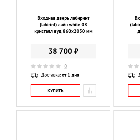
Входная дверь лабиринт
Вх
(labirint) лайн white 08
(lab
кристалл вуд 860х2050 мм
38 700 ₽
0
Доставка:
от 1 дня
КУПИТЬ