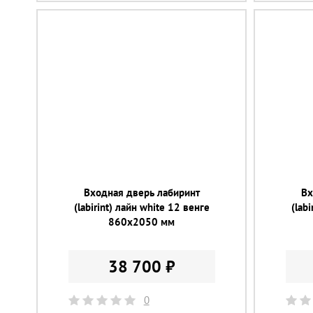
Входная дверь лабиринт
Вх
(labirint) лайн white 12 венге
(lab
860х2050 мм
38 700 ₽
0