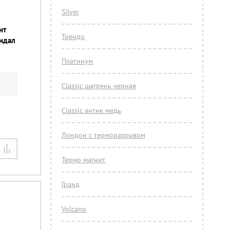
Silver
нт
Трендо
андал
Платинум
Classic шагрень черная
Classic антик медь
Лондон с терморазрывом
Термо магнит
Гранд
Volcano