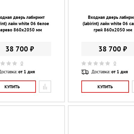
одная дверь лабиринт
Входная дверь лабири
irint) лайн white 06 белое
(labirint) лайн white 06 с
дерево 860х2050 мм
грей 860х2050 мм
38 700 ₽
38 700 ₽
0
0
Доставка:
от 1 дня
Доставка:
от 1 дня
КУПИТЬ
КУПИТЬ