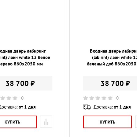
одная дверь лабиринт
Входная дверь лабири
irint) лайн white 12 белое
(labirint) лайн white 1
дерево 860х2050 мм
беленый дуб 860х2050
38 700 ₽
38 700 ₽
0
0
Доставка:
от 1 дня
Доставка:
от 1 дня
КУПИТЬ
КУПИТЬ