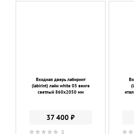
Входная дверь лабиринт
Вх
(labirint) лайн white 05 венге
(
светлый 860х2050 мм
ита
37 400 ₽
0