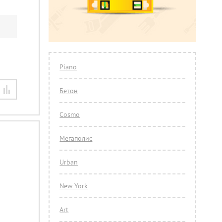
Piano
Бетон
Cosmo
Мегаполис
Urban
New York
Art