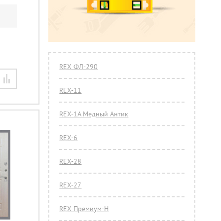
REX ФЛ-290
REX-11
REX-1A Медный Антик
REX-6
REX-28
REX-27
REX Премиум-Н