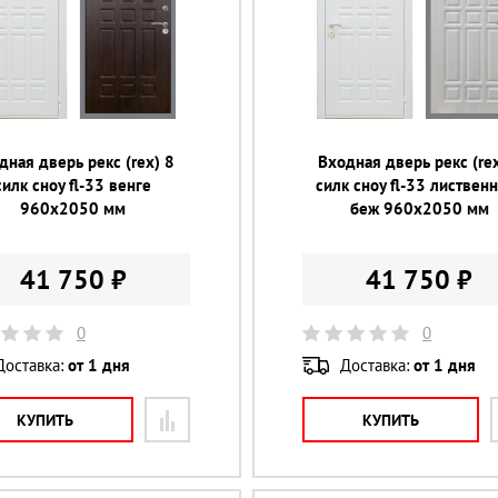
дная дверь рекс (rex) 8
Входная дверь рекс (rex
силк сноу fl-33 венге
силк сноу fl-33 листвен
960х2050 мм
беж 960х2050 мм
41 750 ₽
41 750 ₽
0
0
Доставка:
от 1 дня
Доставка:
от 1 дня
КУПИТЬ
КУПИТЬ