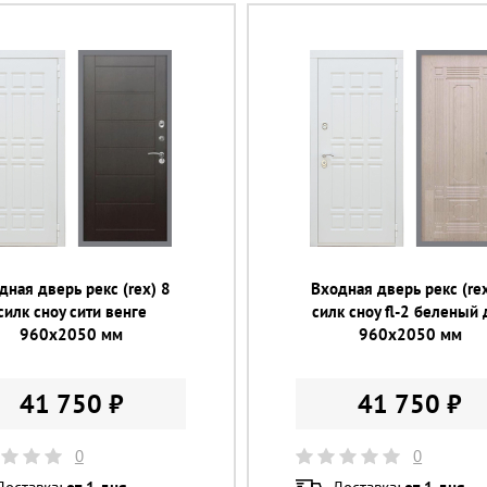
дная дверь рекс (rex) 8
Входная дверь рекс (rex
силк сноу сити венге
силк сноу fl-2 беленый 
960х2050 мм
960х2050 мм
41 750 ₽
41 750 ₽
0
0