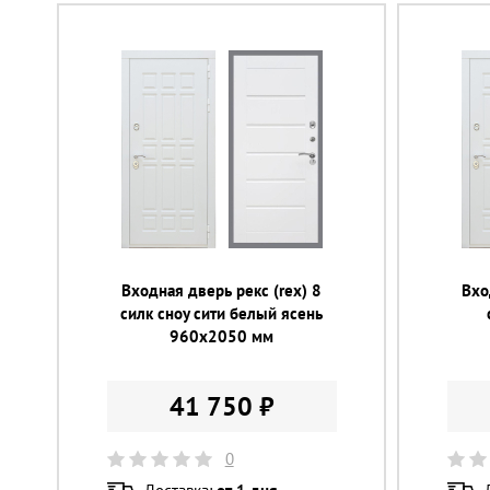
Входная дверь рекс (rex) 8
Вхо
силк сноу сити белый ясень
960х2050 мм
41 750 ₽
0