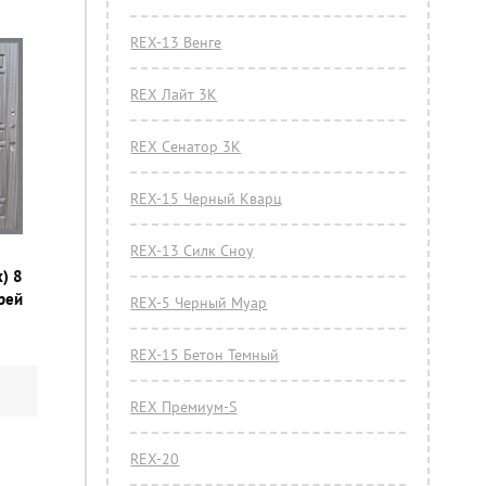
REX-13 Венге
REX Лайт 3К
REX Сенатор 3К
REX-15 Черный Кварц
REX-13 Силк Сноу
) 8
грей
REX-5 Черный Муар
REX-15 Бетон Темный
REX Премиум-S
REX-20