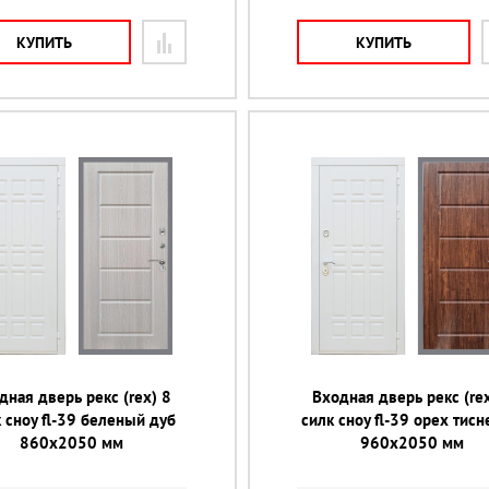
КУПИТЬ
КУПИТЬ
дная дверь рекс (rex) 8
Входная дверь рекс (rex
 сноу fl-39 беленый дуб
силк сноу fl-39 орех тис
860х2050 мм
960х2050 мм