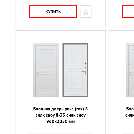
КУПИТЬ
Входная дверь рекс (rex) 8
Вхо
силк сноу fl-33 силк сноу
силк
960х2050 мм