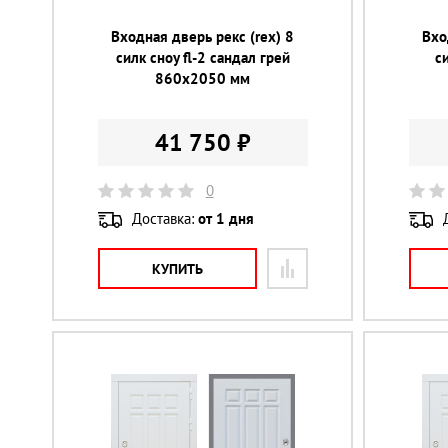
Входная дверь рекс (rex) 8
Вхо
силк сноу fl-2 сандал грей
с
860х2050 мм
41 750 ₽
0
Доставка:
от 1 дня
КУПИТЬ