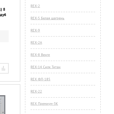
REX-2
) 8
 дуб
REX-5 Белая шагрень
REX-9
REX-2А
REX-8 Венге
REX-14 Силк Титан
REX ФЛ-185
REX-22
REX Премиум-3К