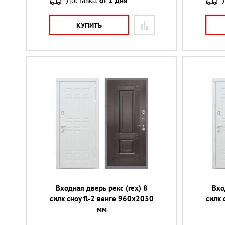
Доставка:
от 1 дня
КУПИТЬ
Входная дверь рекс (rex) 8
Вхо
силк сноу fl-2 венге 960х2050
силк 
мм