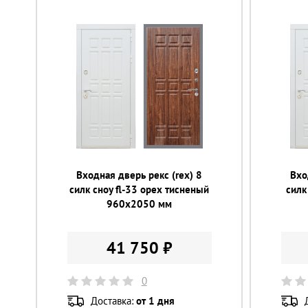
Входная дверь рекс (rex) 8
Вхо
силк сноу fl-33 орех тисненый
силк
960х2050 мм
41 750 ₽
0
Доставка:
от 1 дня