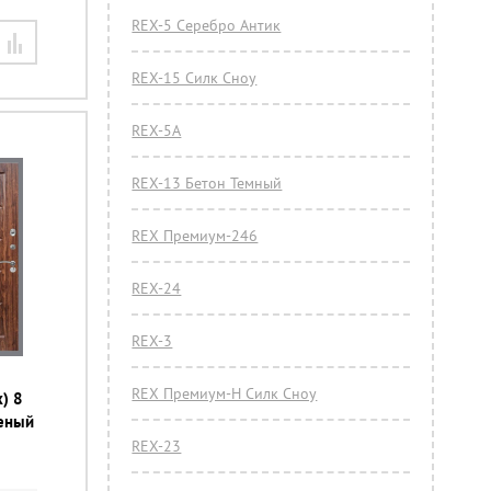
REX-5 Серебро Антик
REX-15 Силк Сноу
REX-5А
REX-13 Бетон Темный
REX Премиум-246
REX-24
REX-3
REX Премиум-Н Силк Сноу
) 8
неный
REX-23