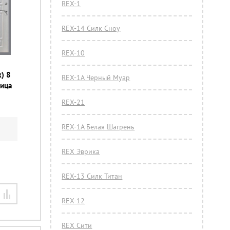
REX-1
REX-14 Силк Сноу
REX-10
) 8
REX-1A Черный Муар
ница
REX-21
REX-1А Белая Шагрень
REX Эврика
REX-13 Силк Титан
REX-12
REX Сити