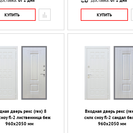
Доставка:
от 1 дня
Доставка:
от 1 дня
КУПИТЬ
КУПИТЬ
дная дверь рекс (rex) 8
Входная дверь рекс (rex
сноу fl-2 лиственница беж
силк сноу fl-2 сандал б
960х2050 мм
960х2050 мм