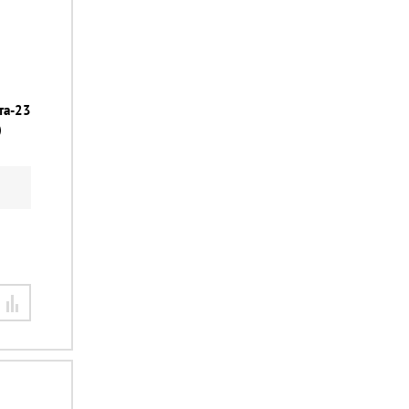
та-23
)