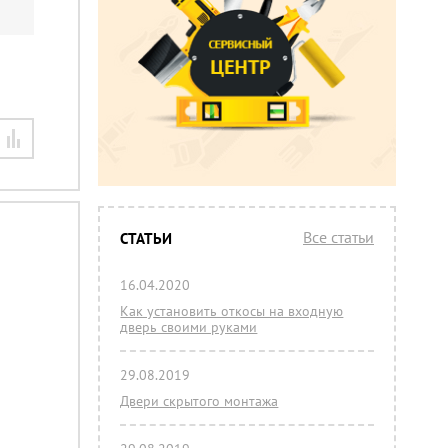
Все статьи
СТАТЬИ
16.04.2020
Как установить откосы на входную
дверь своими руками
29.08.2019
Двери скрытого монтажа