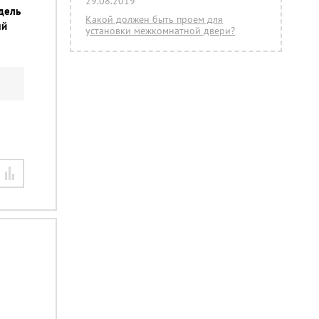
29.08.2019
дель
Какой должен быть проем для
ый
установки межкомнатной двери?